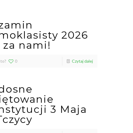
zamin
moklasisty 2026
ż za nami!
 to?
0
Czytaj dalej
dosne
iętowanie
nstytucji 3 Maja
Tczycy