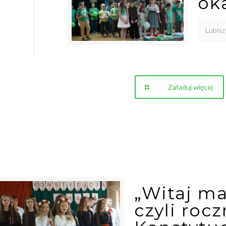
ok
Lubisz
Załaduj więcej
„Witaj ma
czyli roc