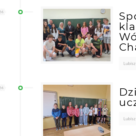
26
Sp
kla
Wó
Ch
Lubisz
26
Dz
uc
Lubisz