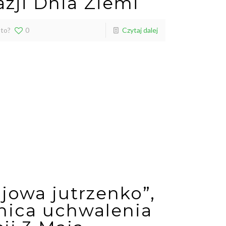
azji Dnia Ziemi
 to?
0
Czytaj dalej
jowa jutrzenko”,
znica uchwalenia