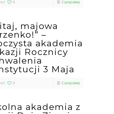
 to?
0
Czytaj dalej
itaj, majowa
rzenko!” –
oczysta akademia
okazji Rocznicy
hwalenia
nstytucji 3 Maja
 to?
0
Czytaj dalej
kolna akademia z