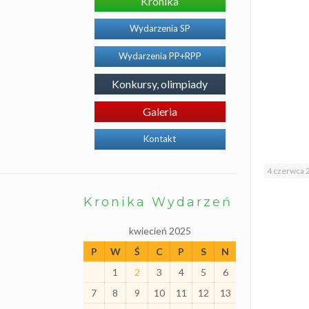
Kronika
o
j
e
Wydarzenia SP
k
t
Wydarzenia PP+RPP
y
P
r
Konkursy, olimpiady
o
g
r
Galeria
a
m
Kontakt
y
I
n
4 czerwca 
n
o
w
Kronika Wydarzeń
a
c
j
kwiecień 2025
e
P
W
Ś
C
P
S
N
S
p
1
2
3
4
5
6
e
c
7
8
9
10
11
12
13
j
a