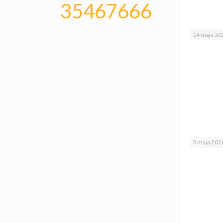
35467666
14 maja 20
3 maja 202