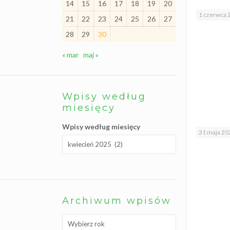
14
15
16
17
18
19
20
l
i
1 czerwca 
21
22
23
24
25
26
27
ś
c
28
29
30
i
S
« mar
maj »
z
k
o
l
n
Wpisy według
y
K
miesięcy
l
u
Wpisy według miesięcy
b
31 maja 20
W
o
l
o
n
t
a
r
i
Archiwum wpisów
a
t
u