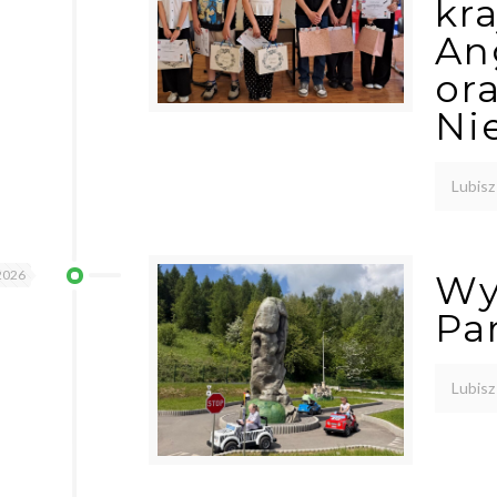
kr
An
or
Ni
Lubisz
2026
Wy
Pa
Lubisz