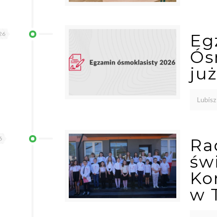
26
Eg
Ós
ju
Lubisz
6
Ra
św
Ko
w 