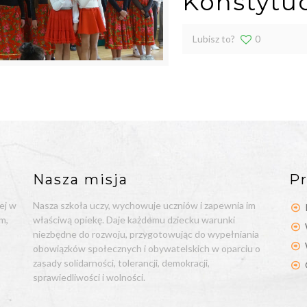
Konstytuc
Lubisz to?
0
Nasza misja
Pr
ej w
Nasza szkoła uczy, wychowuje uczniów i zapewnia im
m,
właściwą opiekę. Daje każdemu dziecku warunki
niezbędne do rozwoju, przygotowując do wypełniania
obowiązków społecznych i obywatelskich w oparciu o
zasady solidarności, tolerancji, demokracji,
sprawiedliwości i wolności.