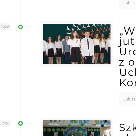
Lubisz
a 2026
„W
jut
Ur
z 
Uc
Ko
Lubisz
a 2026
Sz