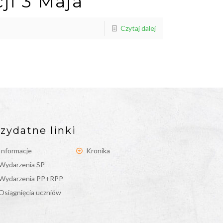
ji 3 Maja
Czytaj dalej
zydatne linki
Informacje
Kronika
Wydarzenia SP
Wydarzenia PP+RPP
Osiągnięcia uczniów