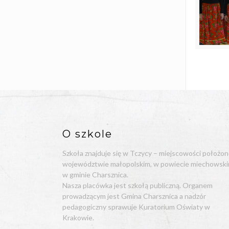
O szkole
Szkoła znajduje się w Tczycy – miejscowości położon
województwie małopolskim, w powiecie miechowski
w gminie Charsznica.
Nasza placówka jest szkołą publiczną. Organem
prowadzącym jest Gmina Charsznica a nadzór
pedagogiczny sprawuje Kuratorium Oświaty w
Krakowie.