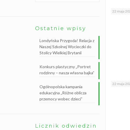
B
i
b
22 maja 20
l
i
o
Ostatnie wpisy
t
e
k
Londyńska Przygoda! Relacja z
a
s
Naszej Szkolnej Wycieczki do
z
Stolicy Wielkiej Brytanii
k
o
l
Konkurs plastyczny „Portret
n
a
rodzinny – nasza własna bajka”
22 maja 20
Ogólnopolska kampania
edukacyjna „Różne oblicza
przemocy wobec dzieci”
Licznik odwiedzin