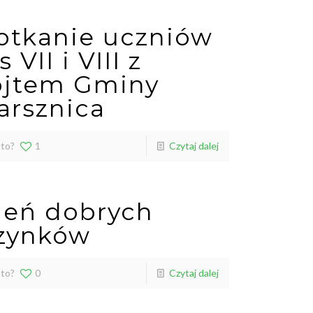
otkanie uczniów
s VII i VIII z
jtem Gminy
arsznica
 to?
1
Czytaj dalej
ień dobrych
zynków
 to?
0
Czytaj dalej