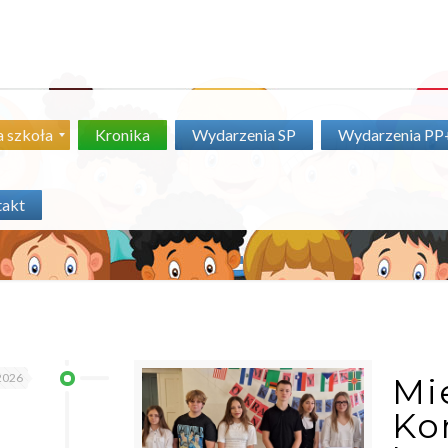
 szkoła
Kronika
Wydarzenia SP
Wydarzenia P
takt
2026
Mi
Ko