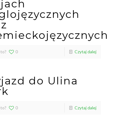
ajach
glojęzycznych
az
emieckojęzycznych
 to?
0
Czytaj dalej
jazd do Ulina
rk
 to?
0
Czytaj dalej