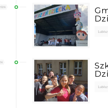
2026
Gm
Dz
Lubisz
26
Sz
Dz
Lubisz