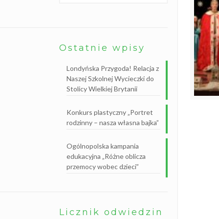
B
i
b
l
i
o
Ostatnie wpisy
t
e
k
Londyńska Przygoda! Relacja z
a
s
Naszej Szkolnej Wycieczki do
z
Stolicy Wielkiej Brytanii
k
o
l
Konkurs plastyczny „Portret
n
a
rodzinny – nasza własna bajka”
Ogólnopolska kampania
edukacyjna „Różne oblicza
przemocy wobec dzieci”
Licznik odwiedzin