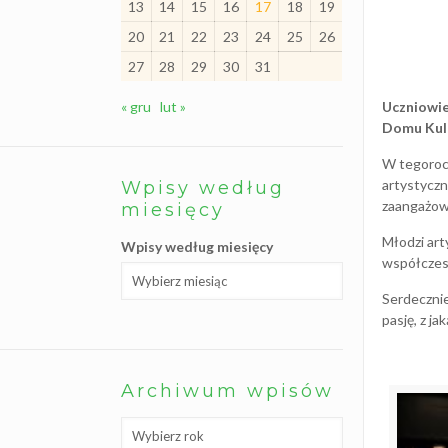
13
14
15
16
17
18
19
l
i
20
21
22
23
24
25
26
ś
c
27
28
29
30
31
i
S
« gru
lut »
Uczniowie
z
Domu Kul
k
o
l
W tegorocz
n
artystyczn
Wpisy według
y
K
zaangażowa
miesięcy
l
u
Młodzi art
Wpisy według miesięcy
b
współczesn
W
o
l
Serdeczni
o
pasję, z j
n
t
a
r
i
Archiwum wpisów
a
t
u