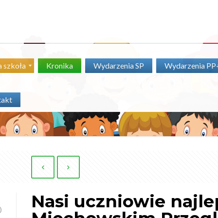
 szkoła
Kronika
Wydarzenia SP
Wydarzenia P
takt
Nasi uczniowie najle
0