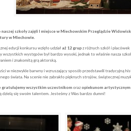
 naszej szkoły zajęli I miejsce w Miechowskim Przeglądzie Widowis
tury w Miechowie
.
nej edycji konkursu wzięło udział
aż 12 grup
z różnych szkół i placówe
y wszystkich występów był bardzo wysoki, jednak to właśnie nasza szko
niem i znakomitą grą aktorską.
yści w niezwykle barwny i wzruszający sposób przedstawili tradycyjną his
ego świata. Na scenie nie zabrakło pięknych strojów, świątecznej muzyki 
e
gratulujemy wszystkim uczestnikom
oraz
opiekunom artystycznym
aką dzielą się swoim talentem. Jesteśmy z Was bardzo dumni!