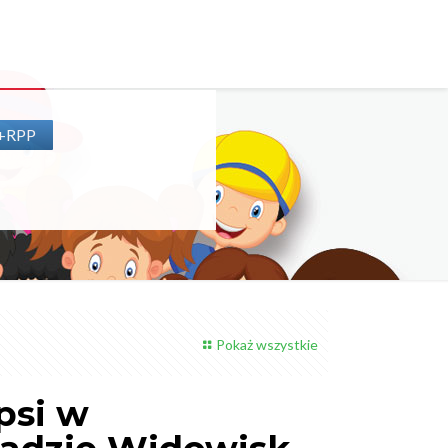
P+RPP
Pokaż wszystkie
psi w