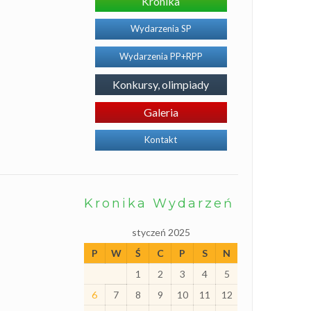
Kronika
o
j
e
Wydarzenia SP
k
t
Wydarzenia PP+RPP
y
P
r
Konkursy, olimpiady
o
g
r
Galeria
a
m
Kontakt
y
I
n
n
o
w
Kronika Wydarzeń
a
c
j
styczeń 2025
e
P
W
Ś
C
P
S
N
S
p
1
2
3
4
5
e
c
6
7
8
9
10
11
12
j
a