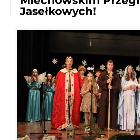
Miechowskim Przegl
Jasełkowych!