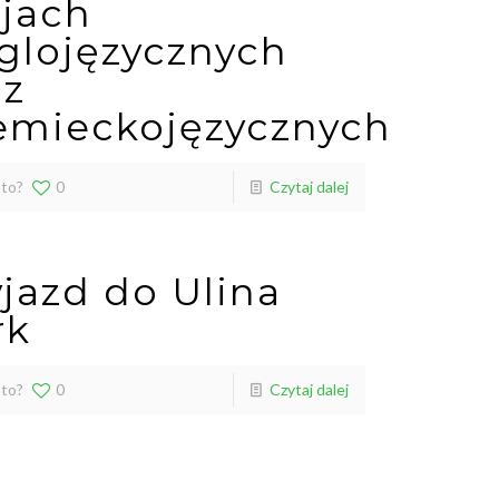
ajach
glojęzycznych
az
emieckojęzycznych
 to?
0
Czytaj dalej
jazd do Ulina
rk
 to?
0
Czytaj dalej