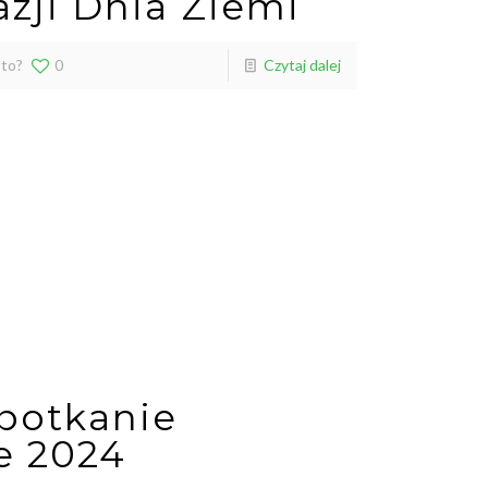
azji Dnia Ziemi
 to?
0
Czytaj dalej
spotkanie
e 2024