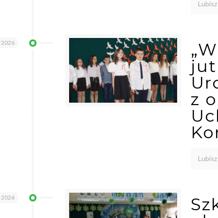
Lubisz
a 2026
„W
jut
Ur
z 
Uc
Ko
Lubisz
a 2026
Sz