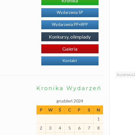
Kronika
o
j
e
Wydarzenia SP
k
t
Wydarzenia PP+RPP
y
P
r
Konkursy, olimpiady
o
g
r
Galeria
a
m
Kontakt
y
I
n
4 czerwca 
n
o
w
Kronika Wydarzeń
a
c
j
grudzień 2024
e
P
W
Ś
C
P
S
N
S
p
1
e
c
2
3
4
5
6
7
8
j
a