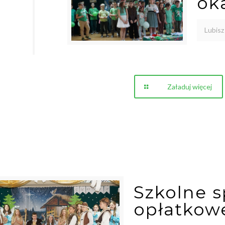
ok
Lubisz
Załaduj więcej
Szkolne 
opłatkow