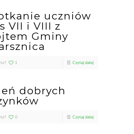
otkanie uczniów
s VII i VIII z
jtem Gminy
arsznica
 to?
1
Czytaj dalej
ień dobrych
zynków
 to?
0
Czytaj dalej