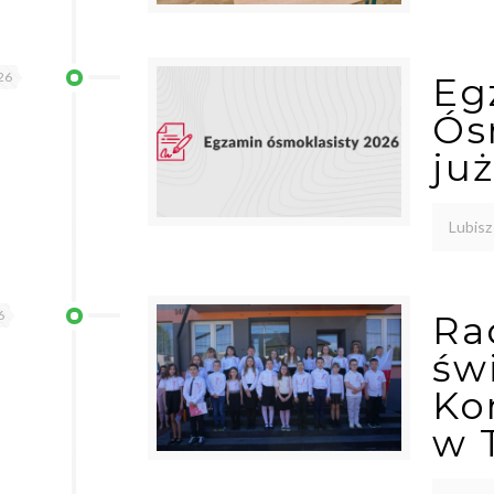
26
Eg
Ós
ju
Lubisz
6
Ra
św
Ko
w 