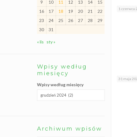
9
10
11
12
13
14
15
l
i
1 czerwca 
16
17
18
19
20
21
22
ś
c
23
24
25
26
27
28
29
i
30
31
S
z
k
« lis
sty »
o
l
n
y
K
Wpisy według
l
u
miesięcy
b
31 maja 20
W
Wpisy według miesięcy
o
l
o
n
t
a
r
i
a
t
Archiwum wpisów
u