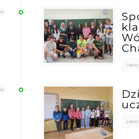
26
Sp
kla
Wó
Ch
Lubisz
26
Dz
uc
Lubisz