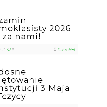
zamin
moklasisty 2026
ż za nami!
 to?
0
Czytaj dalej
dosne
iętowanie
nstytucji 3 Maja
Tczycy