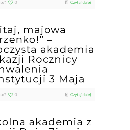
 to?
0
Czytaj dalej
itaj, majowa
rzenko!” –
oczysta akademia
okazji Rocznicy
hwalenia
nstytucji 3 Maja
 to?
0
Czytaj dalej
kolna akademia z