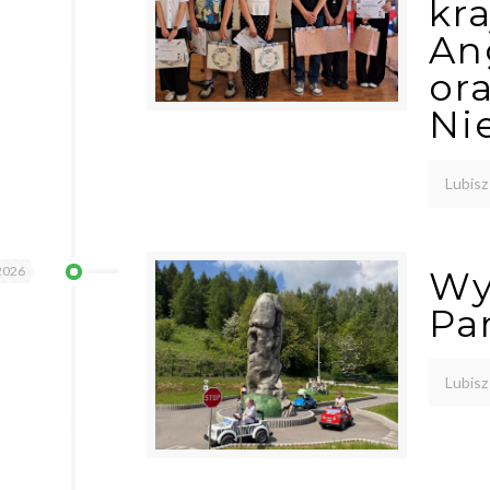
kr
An
or
Ni
Lubisz
2026
Wy
Pa
Lubisz