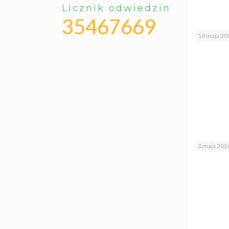
Licznik odwiedzin
35467669
14 maja 20
3 maja 202