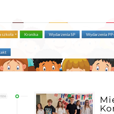
 szkoła
Kronika
Wydarzenia SP
Wydarzenia P
takt
2026
Mi
Ko