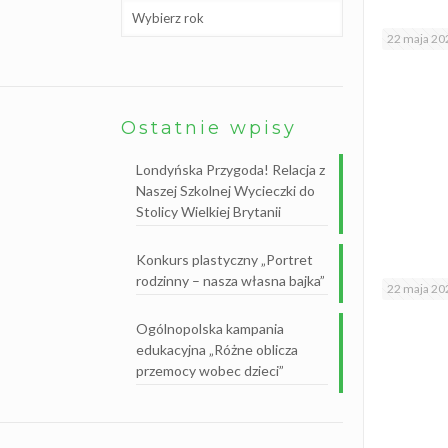
B
i
b
22 maja 20
l
i
o
t
e
Ostatnie wpisy
k
a
s
Londyńska Przygoda! Relacja z
z
k
Naszej Szkolnej Wycieczki do
o
Stolicy Wielkiej Brytanii
l
n
a
Konkurs plastyczny „Portret
rodzinny – nasza własna bajka”
22 maja 20
Ogólnopolska kampania
edukacyjna „Różne oblicza
przemocy wobec dzieci”