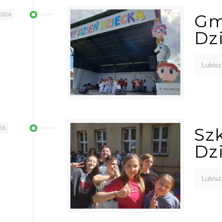
2026
Gm
Dz
Lubisz
26
Sz
Dz
Lubisz