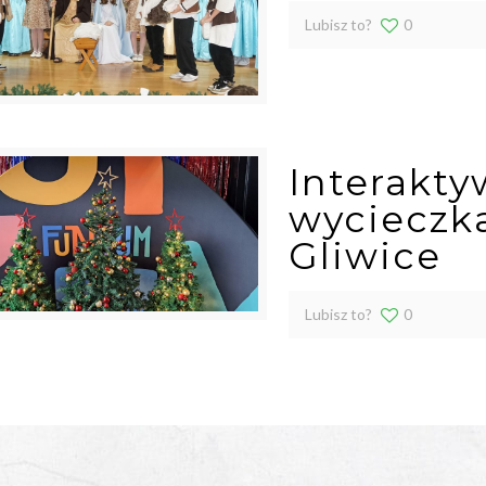
Lubisz to?
0
Interakty
wycieczk
Gliwice
Lubisz to?
0