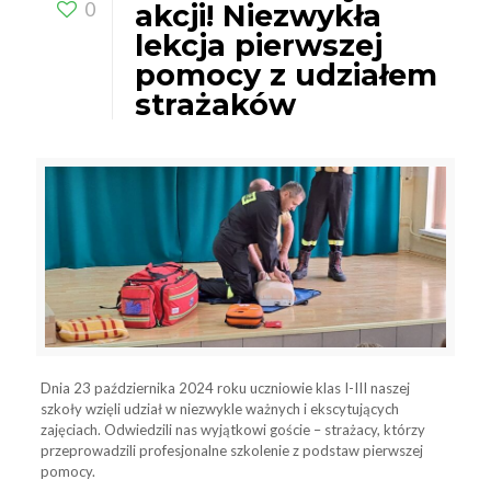
0
akcji! Niezwykła
lekcja pierwszej
pomocy z udziałem
strażaków
Dnia 23 października 2024 roku uczniowie klas I-III naszej
szkoły wzięli udział w niezwykle ważnych i ekscytujących
zajęciach. Odwiedzili nas wyjątkowi goście – strażacy, którzy
przeprowadzili profesjonalne szkolenie z podstaw pierwszej
pomocy.