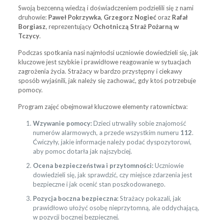
Swoją bezcenną wiedzą i doświadczeniem podzielili się z nami
druhowie:
Paweł Pokrzywka
,
Grzegorz Nogieć
oraz
Rafał
Borgiasz
, reprezentujący
Ochotniczą Straż Pożarną w
Tczycy
.
Podczas spotkania nasi najmłodsi uczniowie dowiedzieli się, jak
kluczowe jest szybkie i prawidłowe reagowanie w sytuacjach
zagrożenia życia. Strażacy w bardzo przystępny i ciekawy
sposób wyjaśnili, jak należy się zachować, gdy ktoś potrzebuje
pomocy.
Program zajęć obejmował kluczowe elementy ratownictwa:
Wzywanie pomocy:
Dzieci utrwaliły sobie znajomość
numerów alarmowych, a przede wszystkim numeru
112
.
Ćwiczyły, jakie informacje należy podać dyspozytorowi,
aby pomoc dotarła jak najszybciej.
Ocena bezpieczeństwa i przytomności:
Uczniowie
dowiedzieli się, jak sprawdzić, czy miejsce zdarzenia jest
bezpieczne i jak ocenić stan poszkodowanego.
Pozycja boczna bezpieczna:
Strażacy pokazali, jak
prawidłowo ułożyć osobę nieprzytomną, ale oddychającą,
w pozycji bocznej bezpiecznej.