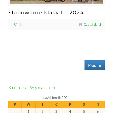
Ślubowanie klasy I – 2024
0
Czytaj dalej
Menu
≡
Kronika Wydarzeń
październik 2024
P
W
Ś
C
P
S
N
1
2
3
4
5
6