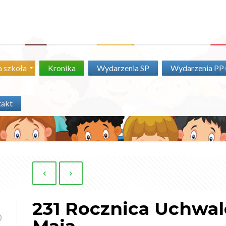
 szkoła
Kronika
Wydarzenia SP
Wydarzenia P
takt
231 Rocznica Uchwale
0