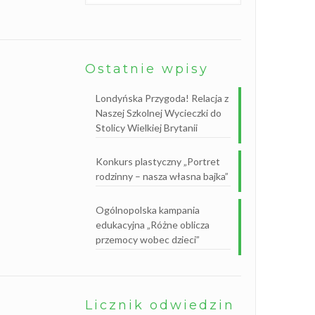
B
i
b
l
i
o
Ostatnie wpisy
t
e
k
Londyńska Przygoda! Relacja z
a
s
Naszej Szkolnej Wycieczki do
z
Stolicy Wielkiej Brytanii
k
o
l
Konkurs plastyczny „Portret
n
a
rodzinny – nasza własna bajka”
Ogólnopolska kampania
edukacyjna „Różne oblicza
przemocy wobec dzieci”
Licznik odwiedzin