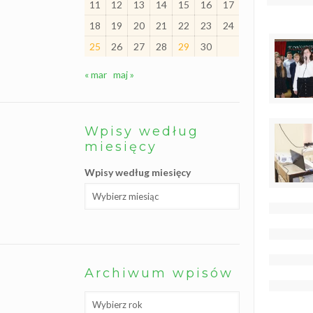
11
12
13
14
15
16
17
l
i
18
19
20
21
22
23
24
ś
c
25
26
27
28
29
30
i
S
« mar
maj »
z
k
o
l
n
Wpisy według
y
K
miesięcy
l
u
Wpisy według miesięcy
b
W
o
l
o
n
t
a
r
i
Archiwum wpisów
a
t
u