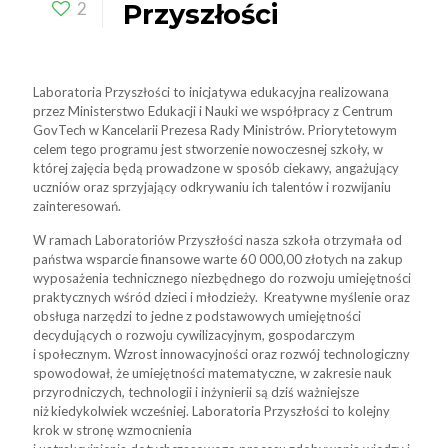
2
Przyszłości
Laboratoria Przyszłości to inicjatywa edukacyjna realizowana
przez Ministerstwo Edukacji i Nauki we współpracy z Centrum
GovTech w Kancelarii Prezesa Rady Ministrów. Priorytetowym
celem tego programu jest stworzenie nowoczesnej szkoły, w
której zajęcia będą prowadzone w sposób ciekawy, angażujący
uczniów oraz sprzyjający odkrywaniu ich talentów i rozwijaniu
zainteresowań.
W ramach Laboratoriów Przyszłości nasza szkoła otrzymała od
państwa wsparcie finansowe warte 60 000,00 złotych na zakup
wyposażenia technicznego niezbędnego do rozwoju umiejętności
praktycznych wśród dzieci i młodzieży. Kreatywne myślenie oraz
obsługa narzędzi to jedne z podstawowych umiejętności
decydujących o rozwoju cywilizacyjnym, gospodarczym
i społecznym. Wzrost innowacyjności oraz rozwój technologiczny
spowodował, że umiejętności matematyczne, w zakresie nauk
przyrodniczych, technologii i inżynierii są dziś ważniejsze
niż kiedykolwiek wcześniej. Laboratoria Przyszłości to kolejny
krok w stronę wzmocnienia