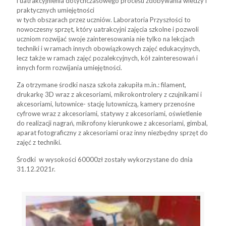
i uatrakcyjnienia dotychczasowego procesu zdobywania wiedzy i
praktycznych umiejętności
w tych obszarach przez uczniów. Laboratoria Przyszłości to
nowoczesny sprzęt, który uatrakcyjni zajęcia szkolne i pozwoli
uczniom rozwijać swoje zainteresowania nie tylko na lekcjach
techniki i w ramach innych obowiązkowych zajęć edukacyjnych,
lecz także w ramach zajęć pozalekcyjnych, kół zainteresowań i
innych form rozwijania umiejętności.
Za otrzymane środki nasza szkoła zakupiła m.in.: filament,
drukarkę 3D wraz z akcesoriami, mikrokontrolery z czujnikami i
akcesoriami, lutownice- stację lutowniczą, kamery przenośne
cyfrowe wraz z akcesoriami, statywy z akcesoriami, oświetlenie
do realizacji nagrań, mikrofony kierunkowe z akcesoriami, gimbal,
aparat fotograficzny z akcesoriami oraz inny niezbędny sprzęt do
zajęć z techniki.
Środki w wysokości 60000zł zostały wykorzystane do dnia
31.12.2021r.