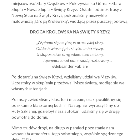
miejscowości Stary Cząstków – Pokrzywianka Górna – Stara
Słupia – Nowa Słupia – Święty Krzyż. Ostatni odcinek trasy z
Nowej Słupi na Święty Krzyż, pokonaliśmy niezwykle
malowniczą „Drogą Królewską”, wiodącą przez puszczę jodłową.
DROGA KRÓLEWSKA NA ŚWIĘTY KRZYŻ
„Wspinam się na górę w uroczystej ciszy.
Oddech własnej piersi tylko ucho słyszę.
U stop złociste łany, wkoło ciemne bory.
Tajemnicze nad nami wiodą rozhowory…
/Aleksander Fabian/
Po dotarciu na Święty Krzyż, wzięliśmy udział we Mszy św.
Uczestnicy w skupieniu przeżywali Mszę świętą, modląc się we
własnych intencjach.
Po mszy zwiedziliśmy klasztor i muzeum, oraz posililiśmy się
posiłkami z klasztornej kuchni. Następnie wyruszyliśmy do
Huty Szklanej, gdzie był nasz autokar i udaliśmy się w drogę
powrotną do domu.
Mimo trudów drogi, na długo w pamięci pozostanie nam
wspaniała atmosfera, tego sobotniego, wspólnie spędzonego
dnia. /T.R./