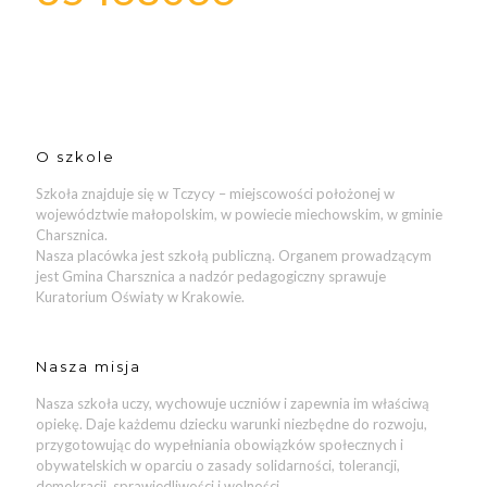
O szkole
Szkoła znajduje się w Tczycy – miejscowości położonej w
województwie małopolskim, w powiecie miechowskim, w gminie
Charsznica.
Nasza placówka jest szkołą publiczną. Organem prowadzącym
jest Gmina Charsznica a nadzór pedagogiczny sprawuje
Kuratorium Oświaty w Krakowie.
Nasza misja
Nasza szkoła uczy, wychowuje uczniów i zapewnia im właściwą
opiekę. Daje każdemu dziecku warunki niezbędne do rozwoju,
przygotowując do wypełniania obowiązków społecznych i
obywatelskich w oparciu o zasady solidarności, tolerancji,
demokracji, sprawiedliwości i wolności.