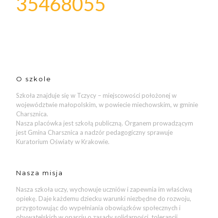
35468055
O szkole
Szkoła znajduje się w Tczycy – miejscowości położonej w
województwie małopolskim, w powiecie miechowskim, w gminie
Charsznica.
Nasza placówka jest szkołą publiczną. Organem prowadzącym
jest Gmina Charsznica a nadzór pedagogiczny sprawuje
Kuratorium Oświaty w Krakowie.
Nasza misja
Nasza szkoła uczy, wychowuje uczniów i zapewnia im właściwą
opiekę. Daje każdemu dziecku warunki niezbędne do rozwoju,
przygotowując do wypełniania obowiązków społecznych i
obywatelskich w oparciu o zasady solidarności, tolerancji,