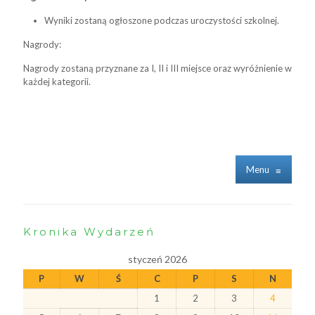
Wyniki zostaną ogłoszone podczas uroczystości szkolnej.
Nagrody:
Nagrody zostaną przyznane za I, II i III miejsce oraz wyróżnienie w
każdej kategorii.
Menu
≡
Kronika Wydarzeń
styczeń 2026
P
W
Ś
C
P
S
N
1
2
3
4