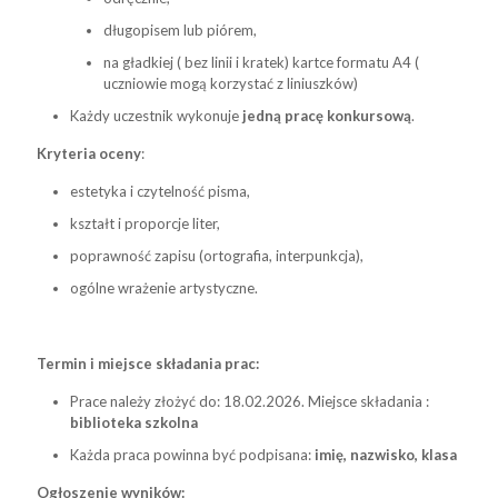
długopisem lub piórem,
na gładkiej ( bez linii i kratek) kartce formatu A4 (
uczniowie mogą korzystać z liniuszków)
Każdy uczestnik wykonuje
jedną pracę konkursową
.
Kryteria oceny
:
estetyka i czytelność pisma,
kształt i proporcje liter,
poprawność zapisu (ortografia, interpunkcja),
ogólne wrażenie artystyczne.
Termin i miejsce składania prac:
Prace należy złożyć do: 18.02.2026. Miejsce składania :
biblioteka szkolna
Każda praca powinna być podpisana:
imię, nazwisko, klasa
Ogłoszenie wyników: