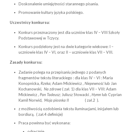
Doskonalenie umiejętności starannego pisania.
Promowanie kultury języka polskiego.
Uczestnicy konkursu
:
Konkurs przeznaczony jest dla uczniów klas IV – VIII Szkoły
Podstawowej w Tczycy.
Konkurs podzielony jest na dwie kategorie wiekowe: I –
uczniowie klas IV – VI, oraz II – uczniowie klas VII – VIII.
Zasady konkursu:
Zadanie polega na przepisaniu jednego z podanych
fragmentów tekstu literackiego : dla klas IV – VI : Maria
Konopnicka,
Rzeka;
Adam Mickiewicz ,
Niepewność
lub Jan
Kochanowski,
Na zdrowe
( zał. 1) dla klas VII – VIII: Adam
Mickiewicz ,
Pan Tadeusz;
Juliusz Słowacki ,
Hymn
lub Cyprian
Kamil Norwid,
Moja piosnka II
( zał.2 ).
z możliwością ozdobienia tekstu iluminacjami, inicjałem lub
bordiurą. ( zał.4 definicje)
Praca powinna być wykonana:
odręcznie,