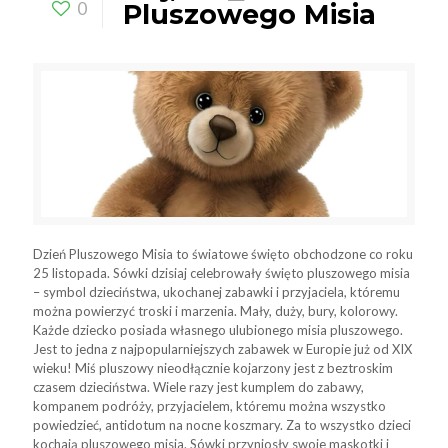
0
Pluszowego Misia
Dzień Pluszowego Misia to światowe święto obchodzone co roku
25 listopada. Sówki dzisiaj celebrowały święto pluszowego misia
– symbol dzieciństwa, ukochanej zabawki i przyjaciela, któremu
można powierzyć troski i marzenia. Mały, duży, bury, kolorowy.
Każde dziecko posiada własnego ulubionego misia pluszowego.
Jest to jedna z najpopularniejszych zabawek w Europie już od XIX
wieku! Miś pluszowy nieodłącznie kojarzony jest z beztroskim
czasem dzieciństwa. Wiele razy jest kumplem do zabawy,
kompanem podróży, przyjacielem, któremu można wszystko
powiedzieć, antidotum na nocne koszmary. Za to wszystko dzieci
kochają pluszowego misia. Sówki przyniosły swoje maskotki i