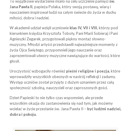
To wyjątkowe wydarzenie miało na celu uczczenie pamięci
św.
Jana Pawła II
, papieża Polaka, który swoją postawą, wiarą i
nauczaniem inspirował ludzi na całym świecie do życia w duchu
miłości, dobra i nadziei.
W akademii udział wzięli uczniowie
klas IV, VII i VIII
, którzy pod
kierunkiem księdza Krzysztofa Toboły, Pani Marii Sobieraj i Pani
Agnieszki Zegarek, przygotowali piękny montaż słowno-
muzyczny. Młodzi artyści przedstawili najważniejsze momenty z
życia Ojca Świętego, przypomnieli jego nauczanie oraz
zaprezentowali utwory muzyczne nawiązujące do wartości, które
głosił.
Uroczystość wzbogaciły również
pieśni religijne i poezja
, które
wprowadziły wszystkich obecnych w nastrój refleksji i zadumy.
Występ uczniów został przyjęty z dużym uznaniem przez całą
społeczność szkolną, nauczycieli oraz zaproszonych gości.
Dzień Papieski to nie tylko czas wspomnień, ale przede
wszystkim okazja do zastanowienia się nad tym, jak możemy
wcielać w życie przesłanie św. Jana Pawła II –
być ludźmi nadziei,
dobra i pokoju
.