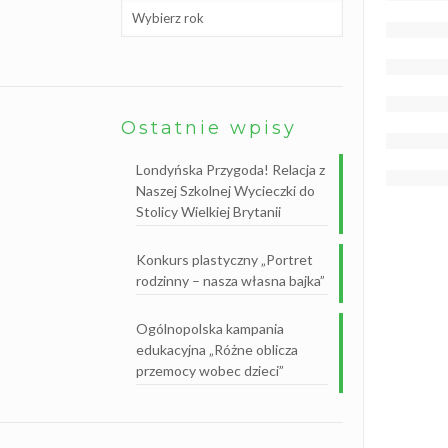
B
i
b
l
i
o
t
e
Ostatnie wpisy
k
a
s
Londyńska Przygoda! Relacja z
z
k
Naszej Szkolnej Wycieczki do
o
Stolicy Wielkiej Brytanii
l
n
a
Konkurs plastyczny „Portret
rodzinny – nasza własna bajka”
Ogólnopolska kampania
edukacyjna „Różne oblicza
przemocy wobec dzieci”