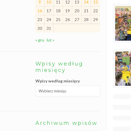
9
10
11
12
13
14
15
l
i
16
17
18
19
20
21
22
ś
c
23
24
25
26
27
28
29
i
30
31
S
z
k
« gru
lut »
o
l
n
y
K
Wpisy według
l
u
miesięcy
b
W
Wpisy według miesięcy
o
l
o
n
t
a
r
i
a
t
Archiwum wpisów
u