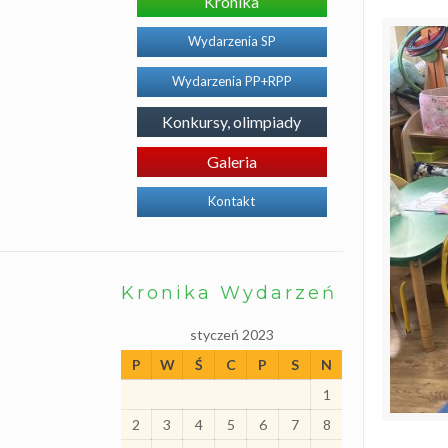
Kronika
o
j
e
Wydarzenia SP
k
t
Wydarzenia PP+RPP
y
P
r
Konkursy, olimpiady
o
g
r
Galeria
a
m
Kontakt
y
I
n
n
o
w
Kronika Wydarzeń
a
c
j
styczeń 2023
e
P
W
Ś
C
P
S
N
S
p
1
e
c
2
3
4
5
6
7
8
j
a