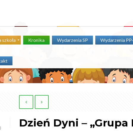
 szkoła
Kronika
Wydarzenia SP
Wydarzenia P
takt
Dzień Dyni – „Grupa 
0