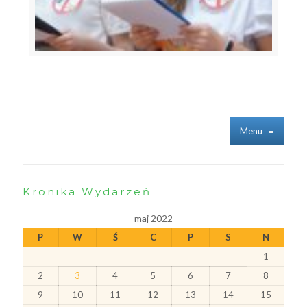
Menu
≡
Kronika Wydarzeń
maj 2022
P
W
Ś
C
P
S
N
1
2
3
4
5
6
7
8
9
10
11
12
13
14
15