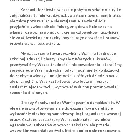
Kochani Uczniowie, w czasie pobytu w szkole nie tylko
zgłębialiście tajniki wiedzy, nabywaliście nowe umiejętności,
ale także poznawaliście się wzajemnie, zawieraliście
przyjaźnie, zwiedzaliście Polskę, znajdowaliście czas na
własny rozwój, na pomoc drugiemu człowiekowi, uczyliście
się wrażliwości na potrzeby innych, tego co ważne i stanowi
prawdziwą wartość w życiu.
My nauczyciele towarzyszyliśmy Wam na tej drodze
szkolnej edukacji, cieszyliśmy się z Waszych sukcesów,
przeżywaliśmy Wasze trudności i niepowodzenia, staraliśmy
się widzieć w Was mądrych młodych ludzi nie tylko dążących
do zdobycia wiedzy i umiejętności z różnych dziedzin nauki,
ale pragnęliśmy Was kształtować jako ludzi umiejących
znaleźć miejsce w życiu, wychować w duchu poszanowania i
szacunku dla innych.
Drodzy Absolwenci za Wami egzamin ósmoklasisty. W
okresie przygotowywania się do egzaminów musieliście
wykazać się niezbędną samodyscypliną i organizacją własnej
pracy. Z całego serca życzę Wam doskonałych wyników
egzaminów i sukcesów w nowych szkołach, ale przede
wszystkim wspaniałego życia, które dopiero się rozpoczyna.