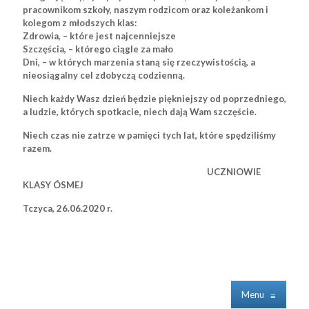
pracownikom szkoły, naszym rodzicom oraz koleżankom i
kolegom z młodszych klas:
Zdrowia, – które jest najcenniejsze
Szczęścia, – którego ciągle za mało
Dni, – w których marzenia staną się rzeczywistością, a
nieosiągalny cel zdobyczą codzienną.
Niech każdy Wasz dzień będzie piękniejszy od poprzedniego,
a ludzie, których spotkacie, niech dają Wam szczęście.
Niech czas nie zatrze w pamięci tych lat, które spędziliśmy
razem.
UCZNIOWIE
KLASY ÓSMEJ
Tczyca, 26.06.2020 r.
Menu
≡