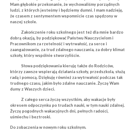
Mam głębokie przekonanie, że wychowaliśmy porządnych
ludzi, z których jesteśmy i będziemy dumni. I mam nadzieję,
że czasem z sentymentem wspomnicie czas spędzony w
naszej szkole.
Zakończenie roku szkolnego jest też dla mnie bardzo
dobrą okazją, by podziękować Państwu Nauczycielom i
Pracownikom za rzetelność i wytrwałość, za serce i
zaangażowanie, za trud zdalnego nauczania, za dobry klimat
szkoły, który wspólnie
stworzyliście.
Słowa podziękowania kieruję także do Rodziców,
którzy zawsze wspierają działania szkoły, przedszkola, służą
radą i pomocą. Dziękuję również za wytrwałość podczas tak
trudnego czasu, jakim było zdalne nauczanie. Życzę Wam
dumy z Waszych dzieci.
Z całego serca życzę wszystkim, aby wakacje były
okresem odpoczynku po trudach nauki, w tym nauki zdalnej.
Życzę pogodnych wakacyjnych dni, pełnych radości,
uśmiechu i beztroski.
Do zobaczenia w nowym roku szkolnym.