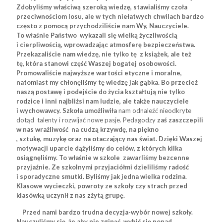
Zdobyliśmy właściwą szeroką wiedzę, stawialiśmy czoła
przeciwnościom losu, ale w tych niełatwych chwilach bardzo
często z pomocą przychodziliście nam Wy, Nauczyciele.
To właśnie Państwo wykazali się wielką życzliwością
i cierpliwością, wprowadzając atmosferę bezpieczeństwa.
Przekazaliście nam wiedzę, nie tylko tę z książek, ale też
tę, która stanowi część Waszej bogatej osobowości.
Promowaliście najwyższe wartości etyczne i moralne,
natomiast my chłonęliśmy tę wiedzę jak gąbka. Bo przecież
naszą postawę i podejście do życia kształtują nie tylko
rodzice i inni najbliżsi nam ludzie, ale także nauczyciele
i wychowawcy. Szkoła umożliwiła
nam odnaleźć nieodkryte
dotąd talenty i rozwijać nowe pasje. Pedagodzy
zaś zaszczepili
w nas wrażliwość na cudzą krzywdę, na piękno
, sztukę, muzykę oraz na otaczający nas świat. Dzięki Waszej
motywacji uparcie dążyliśmy do celów, z których kilka
osiągnęliśmy. To właśnie w szkole zawarliśmy bezcenne
przyjaźnie. Ze szkolnymi przyjaciółmi dzieliliśmy radość
i sporadyczne smutki. Byliśmy jak jedna wielka rodzina.
Klasowe wycieczki, powroty ze szkoły czy strach przed
klasówką uczynił z nas zżytą grupę.
Przed nami bardzo trudna decyzja-wybór nowej szkoły.
Nauczyliśmy się, że aby nie zginąć, wybić się ponad