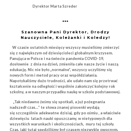
Dyrektor Marta Szreder
***
Szanowna Pani Dyrektor, Drodzy
Nauczyciele, Koleżanki i Koledzy!
W czasie ostatnich miesięcy wszyscy musieliśmy zmierzyć
się z największym od dziesięcioleci globalnym kryzysem.
Panująca w Polsce i na świecie pandemia COVID-19,
dosłownie z dnia na dzień, zmieniła całe nasze życie i naszą
edukację. Nic nie było „normalne”, wszyscy uczyliśmy się
nowych form i metod pracy oraz współdziałania.
Napotykaliśmy dużo trudności, ale udało nam się przetrwać
kształcenie na odległość i wspólnie zakończyć kolejny rok
szkolny, a w naszym przypadku naukę w szkole podstawowej.
„Tak niedawno żeśmy się spotkali, a już pożegnania
nadszedł czas…” te słowa znanej piosenki wydają
się szczególnie adekwatne dzisiaj, gdy po ośmiu , a właściwie
dziewięciu latach nauki opuszczamy, w nietypowych dla
wszystkich warunkach i okolicznościach, mury tej szkoły.
Czas, jaki tutaj spędziliśmy był czasem niezwykle owocnym.