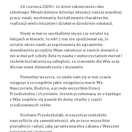
26 czerwca 2020 r. to dzień zakończenia roku
szkolnego. Minęło kolejne dziesięć miesięcy naszej wspólnej
pracy, nauki, wychowania, kształtowania charakterów,
realizacji wielu inicjatyw i działań w dziedzinie edukacji.
Kiedy w marcu spotkaliśmy się po raz ostatni na
lekcjach w klasach, to nikt z nas nie spodziewał się, ż
e
ostatni okres nauki, przygotowania do egzaminów
ósmoklasisty przyjdzie Wam zakończyć w swoich domach a
nie w murach szkoły. Była to nauka z wykorzystaniem metod i
technik kształcenia na odległość, co stanowiło dla Was oraz
dla nas nowe doświadczenie i wyzwanie.
Pomyślmy wszyscy, co udało nam się w tym czasie
osiągnąć a szczególnie jakie osiągnięcia macie Wy:
Nauczyciele, Rodzice, a przede wszystkim Dzieci
Przedszkolne i Uczniowie. Jestem przekonana, że u każdego
z Was znajdzie się powód do dumy choćby z części
zrealizowanych celów.
Kochane Przedszkolaki, w naszym przedszkolu
nauczyliście się samodzielności, ale przeze wszystkim
poznaliście radość, jaką sprawia wspólna zabawa z Waszymi
koleżankami i kolegami.