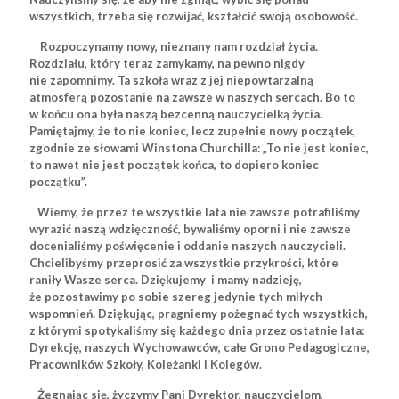
wszystkich, trzeba się rozwijać, kształcić swoją osobowość.
Rozpoczynamy nowy, nieznany nam rozdział życia.
Rozdziału, który teraz zamykamy, na pewno nigdy
nie zapomnimy. Ta szkoła wraz z jej niepowtarzalną
atmosferą pozostanie na zawsze w naszych sercach. Bo to
w końcu ona była naszą bezcenną nauczycielką życia.
Pamiętajmy, że to nie koniec, lecz zupełnie nowy początek,
zgodnie ze słowami Winstona Churchilla: „To nie jest koniec,
to nawet nie jest początek końca, to dopiero koniec
początku”.
Wiemy, że przez te wszystkie lata nie zawsze potrafiliśmy
wyrazić naszą wdzięczność, bywaliśmy oporni i nie zawsze
docenialiśmy poświęcenie i oddanie naszych nauczycieli.
Chcielibyśmy przeprosić za wszystkie przykrości, które
raniły Wasze serca. Dziękujemy i mamy nadzieję,
że pozostawimy po sobie szereg jedynie tych miłych
wspomnień. Dziękując, pragniemy pożegnać tych wszystkich,
z którymi spotykaliśmy się każdego dnia przez ostatnie lata:
Dyrekcję, naszych Wychowawców, całe Grono Pedagogiczne,
Pracowników Szkoły, Koleżanki i Kolegów.
Żegnając się, życzymy Pani Dyrektor, nauczycielom,