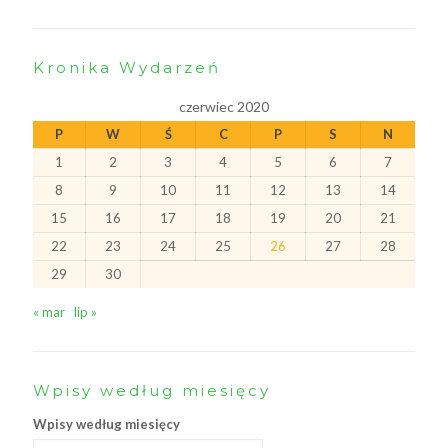
Kronika Wydarzeń
czerwiec 2020
P
W
Ś
C
P
S
N
1
2
3
4
5
6
7
8
9
10
11
12
13
14
15
16
17
18
19
20
21
22
23
24
25
26
27
28
29
30
« mar
lip »
Wpisy według miesięcy
Wpisy według miesięcy