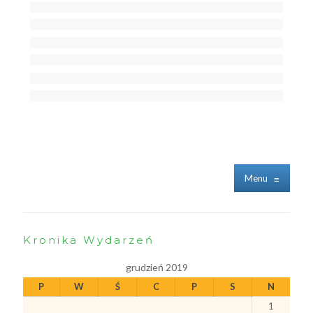
Menu
≡
Kronika Wydarzeń
grudzień 2019
P
W
Ś
C
P
S
N
1