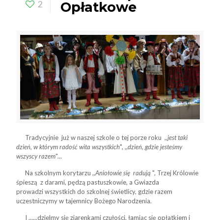
2
Opłatkowe
Tradycyjnie już w naszej szkole o tej porze roku ,,
jest taki
dzień, w którym radość wita wszystkich
", ,,
dzień, gdzie jesteśmy
wszyscy razem
"...
Na szkolnym korytarzu ,,
Aniołowie się radują
", Trzej Królowie
śpieszą z darami, pędzą pastuszkowie, a Gwiazda
prowadzi wszystkich do szkolnej świetlicy, gdzie razem
uczestniczymy w tajemnicy Bożego Narodzenia.
I ......dzielmy się ziarenkami czułości, łamiąc się opłatkiem i