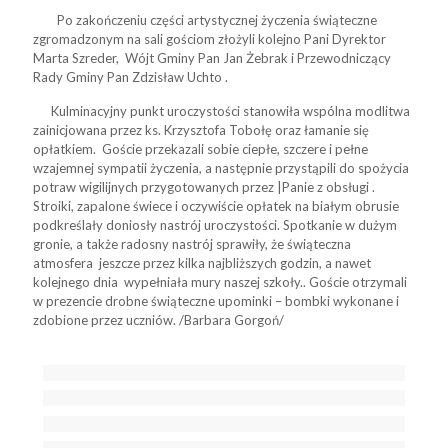
Po zakończeniu części artystycznej życzenia świąteczne
zgromadzonym na sali gościom złożyli kolejno Pani Dyrektor
Marta Szreder, Wójt Gminy Pan Jan Żebrak i Przewodniczący
Rady Gminy Pan Zdzisław Uchto .
Kulminacyjny punkt uroczystości stanowiła wspólna modlitwa
zainicjowana przez ks. Krzysztofa Tobołę oraz łamanie się
opłatkiem. Goście przekazali sobie ciepłe, szczere i pełne
wzajemnej sympatii życzenia, a następnie przystąpili do spożycia
potraw wigilijnych przygotowanych przez |Panie z obsługi .
Stroiki, zapalone świece i oczywiście opłatek na białym obrusie
podkreślały doniosły nastrój uroczystości. Spotkanie w dużym
gronie, a także radosny nastrój sprawiły, że świąteczna
atmosfera jeszcze przez kilka najbliższych godzin, a nawet
kolejnego dnia wypełniała mury naszej szkoły.. Goście otrzymali
w prezencie drobne świąteczne upominki – bombki wykonane i
zdobione przez uczniów. /Barbara Gorgoń/