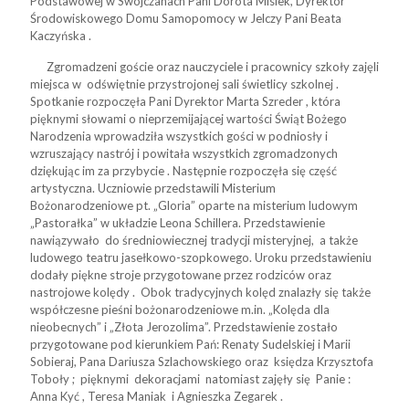
Podstawowej w Swojczanach Pani Dorota Misiek, Dyrektor
Środowiskowego Domu Samopomocy w Jelczy Pani Beata
Kaczyńska .
Zgromadzeni goście oraz nauczyciele i pracownicy szkoły zajęli
miejsca w odświętnie przystrojonej sali świetlicy szkolnej .
Spotkanie rozpoczęła Pani Dyrektor Marta Szreder , która
pięknymi słowami o nieprzemijającej wartości Świąt Bożego
Narodzenia wprowadziła wszystkich gości w podniosły i
wzruszający nastrój i powitała wszystkich zgromadzonych
dziękując im za przybycie . Następnie rozpoczęła się część
artystyczna. Uczniowie przedstawili Misterium
Bożonarodzeniowe pt. „Gloria” oparte na misterium ludowym
„Pastorałka” w układzie Leona Schillera. Przedstawienie
nawiązywało do średniowiecznej tradycji misteryjnej, a także
ludowego teatru jasełkowo-szopkowego. Uroku przedstawieniu
dodały piękne stroje przygotowane przez rodziców oraz
nastrojowe kolędy . Obok tradycyjnych kolęd znalazły się także
współczesne pieśni bożonarodzeniowe m.in. „Kolęda dla
nieobecnych” i „Złota Jerozolima”. Przedstawienie zostało
przygotowane pod kierunkiem Pań: Renaty Sudelskiej i Marii
Sobieraj, Pana Dariusza Szlachowskiego oraz księdza Krzysztofa
Toboły ; pięknymi dekoracjami natomiast zajęły się Panie :
Anna Kyć , Teresa Maniak i Agnieszka Zegarek .