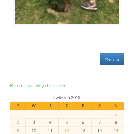
Menu
≡
Kronika Wydarzeń
kwiecień 2018
P
W
Ś
C
P
S
N
1
2
3
4
5
6
7
8
9
10
11
12
13
14
15